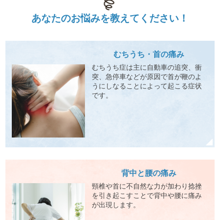
あなたの
お悩みを
教えてください！
むちうち・首の痛み
むちうち症は主に自動車の追突、衝
突、急停車などが原因で首が鞭のよ
うにしなることによって起こる症状
です。
背中と腰の痛み
頸椎や首に不自然な力が加わり捻挫
を引き起こすことで背中や腰に痛み
が出現します。