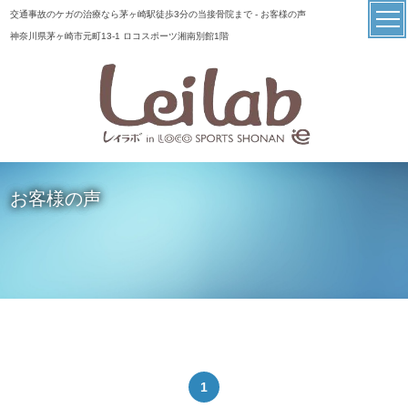
交通事故のケガの治療なら茅ヶ崎駅徒歩3分の当接骨院まで - お客様の声
神奈川県茅ヶ崎市元町13-1 ロコスポーツ湘南別館1階
お客様の声
1