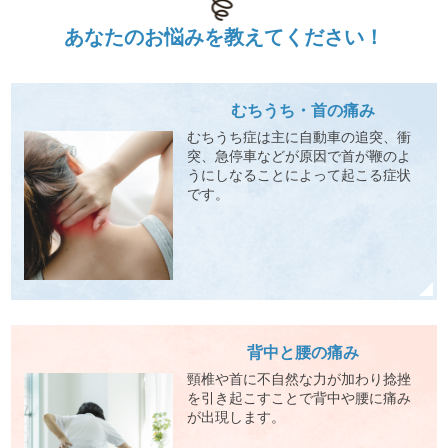
あなたの
お悩みを
教えてください！
むちうち・首の痛み
むちうち症は主に自動車の追突、衝
突、急停車などが原因で首が鞭のよ
うにしなることによって起こる症状
です。
背中と腰の痛み
頸椎や首に不自然な力が加わり捻挫
を引き起こすことで背中や腰に痛み
が出現します。