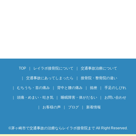
TOP
レイラボ接骨院について
交通事故治療について
交通事故にあってしまったら
接骨院・整骨院の違い
むちうち・首の痛み
背中と腰の痛み
捻挫
手足のしびれ
頭痛・めまい・吐き気
睡眠障害・体がだるい
お問い合わせ
お客様の声
ブログ
新着情報
©︎茅ヶ崎市で交通事故の治療ならレイラボ接骨院まで All Right Reserved.