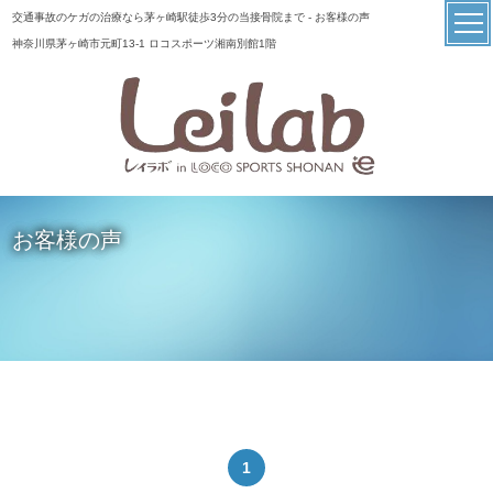
交通事故のケガの治療なら茅ヶ崎駅徒歩3分の当接骨院まで - お客様の声
神奈川県茅ヶ崎市元町13-1 ロコスポーツ湘南別館1階
お客様の声
1